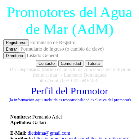
Promotores del Agua
de Mar (AdM)
Formulario de Registro
Registrarse
Formulario de Ingreso (o cambio de clave)
Entrar
Listado General
Directorio
Contacto
Comunidad
Tutorial
"Un Dispensario Marino es un acto de conciencia del individuo
frente al mar" - Laureano Dominguez
http://youtu.be/IrO0LoBVW3U
Perfil del Promotor
(la informacion aqui incluida es responsabilidad exclusiva del promotor)
Nombres:
Fernando Ariel
Apellidos:
Gattari
E-Mail:
dietisima@gmail.com
FaceBook:
https://www.facebook.com/https://wprofile.php?